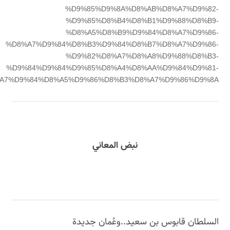
%D9%85%D9%8A%D8%AB%D8%A7%D9%82-
%D9%85%D8%B4%D8%B1%D9%88%D8%B9-
%D8%A5%D8%B9%D9%84%D8%A7%D9%86-
%D8%A7%D9%84%D8%B3%D9%84%D8%B7%D8%A7%D9%86-
%D9%82%D8%A7%D8%A8%D9%88%D8%B3-
%D9%84%D9%84%D9%85%D8%A4%D8%AA%D9%84%D9%81-
A7%D9%84%D8%A5%D9%86%D8%B3%D8%A7%D9%86%D9%8A
نبض المعاني
السلطان قابوس بن سعيد..وعُمان جديدة