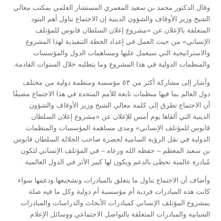
وقال الدكتور محمد بن سعيد المعمري المستشار العلمي بمكتب معالي
الشيخ وزير الأوقاف والشؤون الدينية إن الاجتماع تناول أهم البنود
المتعلقة بالإعلان عن «مشروع إعلان السلطان قابوس للمؤتلف
الإنساني» من حيث العمل في إعداد الخطة التنفيذية لهذا المشروع
والاستراتيجية التي سيعمل عليها ومساهمات الدول والمؤسسات
والمنظمات الدولية في هذا المشروع وما يتطلبه خلال السنوات القادمة.
وأشار إلى مشاركة أكثر من ٥٣ مؤسسة ومنظمة دولية من مختلف
دول العالم بما فيها منظمات تابعة للأمم المتحدة في هذا الاجتماع مضيفًا
أن الاجتماع تطرق إلى كلمة معالي الشيخ وزير الأوقاف والشؤون
الدينية التي ألقاها يوم أمس للإعلان عن «مشروع إعلان السلطان
قابوس للمؤتلف الإنساني» ومدى مساهمة المؤسسات والمنظمات
الدولية في نقل الرؤية السامية لحضرة صاحب الجلالة السلطان قابوس
بن سعيد المعظم – حفظه الله ورعاه – في المؤتلف الإنساني لتكون
مُبادرة عالمية تحظى بالدعم ويكون لها كبير الأثر في الدول العالمية.
وأضاف أن الاجتماع تناول ما يتعلق بالمبادرات وتشجيعها ودعمها سواء
كانت هذه المبادرات فردية أم مؤسسية أم دولية وكل ما فيه صلة
بمشروع المؤتلف الإنساني كمبادرات الأبحاث والدراسات والمبادرات
الشبابية والمبادرات المتعلقة بالتواصل الاجتماعي ووسائل الإعلام