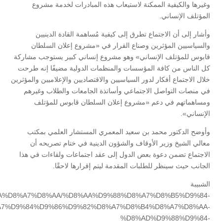
وغيرها والكيفية الممكنة لاستيعاب هذه المبادرات لخدمة مشروع
المؤتلف الإنساني.
وأشار إلى أن الاجتماع تطرق إلى كيفية مُساهمة القادة الدينيين
والسياسيين المؤثرين وصناع القرار في «مشروع إعلان السلطان
قابوس للمؤتلف الإنساني» وهو مشروع إنساني كبير يستوجب مشاركة
كل الناس من كافة المؤسسات والمنظمات الدولية مضيفًا إنه طرحت
خلال الاجتماع أفكار لدور السياسيين والاقتصاديين والإعلاميين والمؤثرين
في منصات التواصل الاجتماعي وأساتذة الجامعات والطلاب وغيرهم
ومساهماتهم في دعم «مشروع إعلان السلطان قابوس للمؤتلف
الإنساني».
وأوضح الدكتور محمد بن سعيد المعمري المستشار العلمي بمكتب
معالي الشيخ وزير الأوقاف والشؤون الدينية في ختام تصريحه أن
الاجتماع تضمن دعوة بعض الدول إلى عقد اجتماعات ولقاءات في هذا
الجانب حيث سينظر للطلبات المقدمة ليتم إقرارها لاحقًا.
الشبيبة
%D9%8A%D8%A7%D8%AA/%D8%AA%D9%88%D8%A7%D8%B5%D9%84-
7%D9%84%D9%86%D9%82%D8%A7%D8%B4%D8%A7%D8%AA-
%D8%AD%D9%88%D9%84-