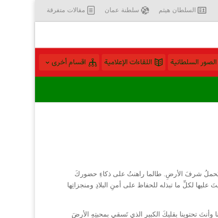
السلطان هيثم
سلطنة عمان
مقالات متفرقة
الصور السلطانية
اللقاءات الإعلامية
اقسام أخرى
الذي يَحملُ شرفَ الأرضِ. طالما راهنتُ على ذكاءِ حضوركَ
 عليها لكلِّ ما تبذله للحفاظ على أمنِ البلادِ ومنجزاتِها
 وأنتَ تحتوينا بقلبِكَ الكبيرِ الذي تَسقي بمحبتِهِ الأرضَ