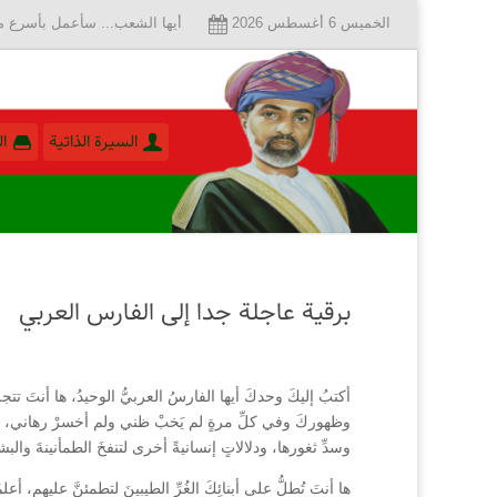
الخميس 6 أغسطس 2026
أيها الشعب... سأعمل بأسرع ما
السيرة الذاتية
ا
برقية عاجلة جدا إلى الفارس العربي
أكتبُ إليكَ وحدكَ أيها الفارسُ العربيُّ الوحيدُ، ها أنتَ تت
وظهوركَ وفي كلِّ مرةٍ لم يَخبْ ظني ولم أخسرْ رهاني، فها أن
وسدِّ ثغورها، ودلالاتٍ إنسانيةً أخرى لتنفخَ الطمأنينةَ وال
ها أنتَ تُطلُّ على أبنائِكَ الغُرِّ الطيبينَ لتطمئنَّ عليهم، 