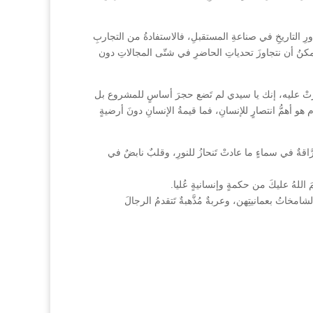
بدورِ التاريخِ في صناعةِ المستقبلِ، فالاستفادةُ من التجاربِ
ا يُمكنُ أن نتجاوزَ تحدياتِ الحاضرِ في شتّى المجالاتِ دون
 صارتْ عليه، إنك يا سيدي لم تَضع حجرَ أساسٍ للمشروع بل
هو أهمُّ انتصارٍ للإنسانِ، فما قيمةُ الإنسانِ دونَ أرضيةٍ
اقةٌ في سماءٍ ما عادتْ تَنحازُ للنورِ، وقلبٌ نابضٌ في
للهُ عليكَ من حكمةٍ وإنسانيةٍ عُليا.
امخاتُ بعمانيتِهن، وعربةٌ مُذَّهبةٌ تَتقدمُ الرجالَ