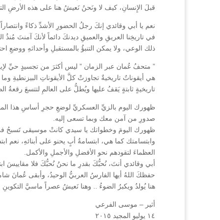
قبلَ الإِنسانِ، كيف لا ونَحنُ نَعيشُ هنا على هذه الأرضِ الت
نعم يا أبي وقائدي إنكَ رجلُ الحضورِ الأشدِّ ذكاءً وانتصاراً،
في تاريخِنا العريقِ والعميقِ ديدنكَ دائماً لأنكَ آمنتَ مُنذُ
ذلك الوعي، ولا يمكن التنبؤُ بالمستقبلِ وأحداثهِ ووضعِ احتم
” متحفُ عُمان عبر الزمان ” ليس أكثرَ من تجسيدٍ حيِّ لإي
هي أيقوناتٌ تاريخيةٌ تجاوزتْ كلَّ الأيقوناتِ البيزنطيةِ وما 
تاريخيةٍ ثابتةٍ يَقفُ عليها ويُطلُّ على العالمِ لتتسعَ رقعةُ ال
ظهورك اليوم بالزيِّ العسكريِّ لوضعِ حجرِ أساسِ هذا المشروع
صدورِ من آمن معك وبما تسعى إليه.
ظهورك اليومَ وخطواتك يا سيدي كانتْ موسيقى تَسبحُ في الكون
وابتسامتك كما هي، ابتسامةُ أبٍ يحنو على أبنائهِ، نعم ابتسامت
العظماءَ لتقودهم نحو الأفضلِ والأجملِ والأكمل.
أبي وقائدي أنتَ، نُحبُّكَ بقدرِ ما نحنُ نُحبُّكَ فلا مقاييسَ ابتكر
حفظكَ اللهُ أيها الفارسُ العربيُّ الوحيدُ، وأبقى عُمانَ ش
هنا يُولدُ ويكبرُ الضوءُ .. وهنا نَعيشُ عصراً ماسيَّ التكوينِ ن
أثير – موسى الفرعي
١٤ يوليو المجيد ٢٠١٥