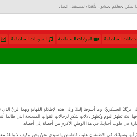
 يمكن لجعلكم تعيشون سُّعَدَاء لمستقبل افضل
لخطابات السلطانية
المرئيات السلطانية
الصوتيات السلطانية
جلى بزيِّكَ العسكريِّ، وما أشوقنا إليكَ وإلى هذه الإطلالةِ المُهابةِ وبهذا الزيَّ 
تَ تَظهرُ اليوم وتُظهِرُ دلالاتِ شكرٍ لرجالاتِ القواتِ المسلحة التي طالما أَثنيتَ
بشارةَ في قلوبِ أحبابِكَ في هذا الوطنِ الأكرمِ من أقصاهُ إلى أقصاه.
أعلمُ أنها وسيلتُك في الاطمئنانِ علينا، فاطمئن يا سيدي نحنُ بخيرٍ وكيف لا واللهُ معنا