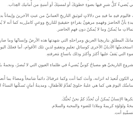
ي يُضيءُ كلُّ شبرٍ فيها بضوءِ خطوتِكَ أو لمستِكَ أو أمنيةٍ من أمانيك العِذاب.
 فاليوم فيهِ ما فيهِ من دلالاتٍ لتوثيقِ التاريخِ العمانيِّ من عبثِ الآخرينَ وإيماناً 
 البدءِ بأنَّ الحاضرَ وفهمهِ مرهونٌ بقراءةٍ حقيقيةٍ للتاريخِ ووعيٍ كامل ٍبه كما أنه ل
الاتِ ما يُمكنُ وما لا يُمكنُ دون فهمِ الحاضر.
مانكَ المطلقِ بتاريخِنا العريقِ ومراحلهِ التي شهدتها هذه الأرضُ وإنسانُها وما
استخدمتْها الأديانُ الأخرى كوسائلِ تعليمٍ وتفقيهٍ لدينِ تلك الأقوام، أما فعلكَ اليوم 
ضوءِ التي يَقفُ عليها أكثرَ وأكثرَ وذلك باتساعِ مَعرفتهِ.
ِ التاريخيِّ هو مصباحُ كونيٌّ يُضيءُ في ظلماءِ العيونِ التي لا تُبصرُ، ونجمةٌ برَّ
 لُتعيدَ له اتزانه، وأنتَ كما أنت وكما عرفناكَ دائماً شامخاً ومضاءً بما أَنعمَ ا
ُك اليومَ هي كما هي علبةُ حلوىً تُقدَّمُ للأطفالِ، ومدينةُ أمانٍ تَسكُنها النساءُ الش
ها الإنسانُ يُمكنُ أن تُحدِّدَ كمْ نحنُ نُحبُّكَ.
امخةً ولؤلؤة كريمةً وملاذا للضوء والمحبة والسلام.
سمِّيهِ أنت.