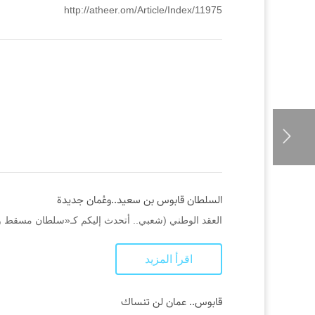
http://atheer.om/Article/Index/11975
السلطان قابوس بن سعيد..وعُمان جديدة
العقد الوطني (شعبي.. أتحدث إليكم كـ«سلطان مسقط وعمان»؛ بعد أن خلفت والدي يوم 18 جمادى الأولى 1390
اقرأ المزيد
قابوس.. عمان لن تنساك