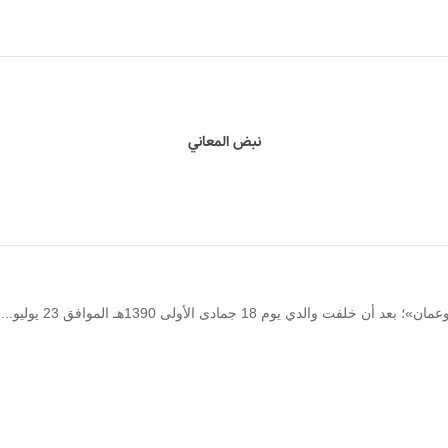
نبض المعاني
هـ الموافق 23 يوليو... السلطان قابوس بن سعيد..وعُمان جديدة