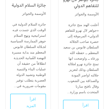
جائزة السلام الدولية
للتفاهم الدولي
الأوسمة والجوائز
الأوسمة والجوائز
جائزة السلام الدولية في
أعلنت الهند منح جائزة
الوقت الذي جسدت فيـه
«جواهر لال نهرو للتفاهم
استراتيجية ونهج السلام
الدولي» المرموقة إلى
جوهر الممارسة السياسية
حضرة صاحب الجلالة
لجـلالة السلطان قابوس
السلطان قابوس بن سعيد
المعظم مند بداية مسيرة
المعظم ــ حفظه الله
النهضة العُمانية الحديثـة
ورعاه ــ واوضحت انها
انطلاقاً من حقيقة أن
تمنح جائزة نهرو لجلالة
عمليات البناء والتنمية
السلطان وذلك لتعزيز
الوطنية وتشييد الدولة
جلالته اواصر المودة
العصرية يتطلب توفير
والصداقة بين الشعوب.
مقومات ضرورية في...
وقال نافتج سارنا
المتحدث باسم وزارة...
اقرأ
اقرأ
المزيد