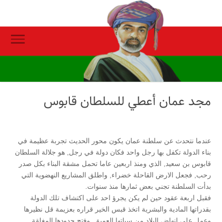
مجد عمان أعطي للسلطان قابوس
عندما نتحدث عن سلطنة عمان يكون محور الحديث تجربة عظيمة في
بناء الدولة تكفل بها رجل واحد فكان دولة في رجل, هو جلالة السلطان
قابوس بن سعيد, الذي ومنذ اربعين عاما تحمل مشقة البناء بكل صدر
رحب, فجعل الارض القاحلة خضراء, واطلق المشاريع النهضوية التي
بدأت السلطنة تجني بعض ثمارها منذ سنوات.
فقبل اربعة عقود حين لم يكن يجرؤ احد على اكتشاف تلك الدولة
بقدراتها المادية والبشرية اتخذ قبس الخير قراره بعزيمة قل نظيرها
وعمل على انهاض البلاد من سباتها العميق, وفتح حدودها المغلقة,