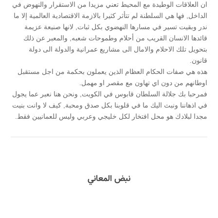
ان العلاقات الوطيدة مع المحيط تعني مزيدا من الاستقرار والنهوض في
الداخل, فها هي السلطنة لم تتأثر كثيرا بالازمة الاقتصادية العالمية إلا ما
ندر وبقيت تسير في مسارها النهضوي بكل ثبات, لانها صنيعة عزيمة
قائدها الانسان القريب من أحلام وطموحات شعبه, والمعبر عن ذلك
بتحويل تلك الاحلام والامال الى مشاريع عمرانية والدولة الى دولة
قانون.
هذه هي صفات الحكام العظام الذين يعملون بحكمة من اجل مستقبل
اوطانهم من دون اي تهاون مع مقصر او مهمل.
فمرحبا بك جلالة السلطان قابوس في الكويت, ونحن هنا نعبر عما يجول
في اذهاننا ونبث اليك ما في قلوبنا بكل صدق ومحبة, كيف لا وانت بنيت
مجدا لبلادك هو محل افتخار لكل خليجي وعربي وليس للعمانيين فقط.
نبض المعاني