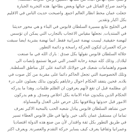
واخمد صراع القبائل في جبالها وبعض بطاحها. هذه التجربة الجبارة
جعلت عمان محط انظار العالم اجمع, واصبحت حديث الناس في الاقليم
بكل اكبار وتقدير.
في الخليج نتابع مسيرة السلطان قابوس في البناء و هي محور حديثنا
في المنتديات, نجعلها مقياس الاعجاب بالتجارب التي يمكن ان تؤسس
لنهضة حقيقية, ليست نهضة عمرانية فقط, انما نهضة بشرية ايضا سبقت
حركة العمران لتكون الحركة راسخة و دائمة التطور.
جلالة السلطان قابوس نقولها بكل صدق : بارك الله في ما صنعت
لبلادك, وذلك كله نتيجة رحابة الصدر التي عبرها تستمع بإنصات الى
هموم واهتمامات شعبك في جولاتك الدائمة على كل مناطق السلطنة,
وتلك الخصوصية التي تجعل الحاكم دائما على مقربة من كل صوت في
بلاده, فحين يتفقد الحكام احوال رعاياهم يكونون بذلك يعملون على درء
اي مظلمة قبل ان تقع لأنهم يعرفون ان الظلم ظلمات, وهذا ما يدركه
الحكام الذين يتكبدون عناء الامانة بكل اخلاص وصدق, و هم يدركون
الامور قبل حدوثها ويتلافونها بكل حرص على العدل والمساواة.
حين نشاهد السلطان قابوس يبادل شعبه الحب بالمحبة الاكبر نعرف
تماما ان مستقبل عمان بألف خير, وانها في ظل قابوس العطاء تسير
في طريق التطور بكل ثقة واقتدار, لأن من صنع هذه الدولة اقتصاديا
وعمرانيا وثقافيا يعرف كيف يساير حركة التقدم والعصرنة, ويعرف اكثر