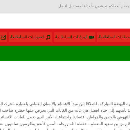
يمكن لجعلكم تعيشون سُّعَدَاء لمستقبل افضل
لخطابات السلطانية
المرئيات السلطانية
الصوتيات السلطانية
النهضة المباركة، انطلاقا من مبدأ الاهتمام بالانسان العماني باعتباره محرك ال
خذ بأيديهم إلى حياة افضل هي غاية من الغايات التي يحرص عليها حضرة صاحب ا
نهوض بالوطن والمواطن اقتصاديا واجتماعيا، الأمر الذي يجعل للغايات الانسانية 
وس بن سعيد المعظم ـ حفظه الله ورعاه ـ أمس فأنعم بمكرمتين ساميتين سخي