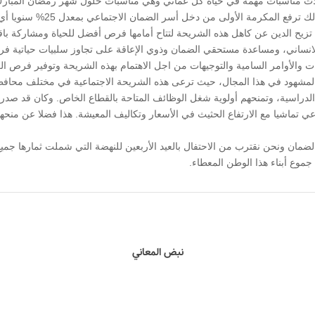
اث مناسبات مهمة في حياة كل عماني وهي مناسبات حلول شهر رمضان المبارك و
المنتفعين من نظام قروض مشروعا
تزيح الدين عن كاهل هذه الشريحة لتتاح أمامها فرص أفضل للحياة ومشاركة باقي
لانساني، ومساعدة مستحقي الضمان وذوي الإعاقة على تجاوز سلبيات حياتية فر
والأوامر السامية والتوجيهات من اجل الاهتمام بهذه الشريحة وتوفير فرص ا
ها المشهود في هذا المجال، حيث ترعى هذه الشريحة الاجتماعية في مختلف محافظ
عي تماشيا مع الارتفاع الحثيث في الأسعار وتكاليف المعيشة. هذا فضلا عن م
مان ونحن نقترب من الاحتفال بالعيد الأربعين للنهضة التي شملت ثمارها جميع ا
 جموع أبناء هذا الوطن المعطاء.
نبض المعاني