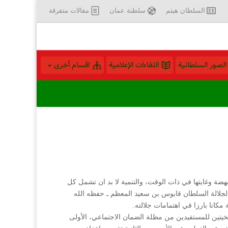
السلطان هيثم
سلطنة عمان
مقالات متفرقة
الصور السلطانية
اللقاءات الإعلامية
اقسام أخرى
نهضة وغايتها في ذات الوقت، والتنمية لا بد ان تشمل كل
لجلالة السلطان قابوس بن سعيد المعظم ـ حفظه الله
مكانا بارزا في اهتمامات جلالته.
تين للمستفيدين من مظلة الضمان الاجتماعي، الأولى