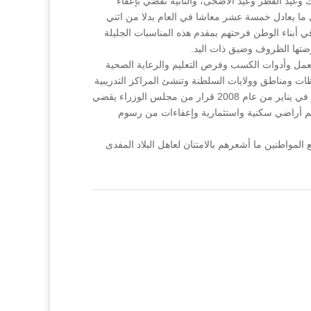
عيد الفطر وعيد الأضحى، والثانية تقضي بإعفاء
ت موارد الرزق، وبذلك ترفع المكرمة الأولى من دخل أسر الضمان الاجتماعي بمعدل 25% سنويا أي ما يعادل خمسة عشر معاشا في العام بدلا من اثني
 أبناء الوطن فرحتهم بمقدم هذه المناسبات الجليلة
ضتها الظروف وضيق ذات اليد.
لعمل وأدوات الكسب وفرص التعليم والرعاية الصحية
ات ومناطق وولايات السلطنة وتنشئ المراكز التدريبية
لأبناء أسر الضمان الاجتماعي، وتوفر ايضا فرص البعثات الدراسية، وتمنحهم أولوية شغل الوظائف المتاحة بالقطاع الخاص. وكان قد صدر في يناير من عام 2008 قرار من مجلس الوزراء يقضي
نحهم أراضي سكنية واستثمارية وإعفاءات من رسوم
لمواطنين ما أشعرهم بالامتنان لعاهل البلاد المفدى