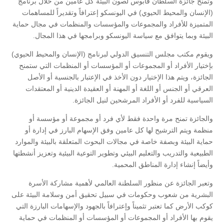
وتمنح جائزة السلطان قابوس لصون البيئة كل عامين من خلال برنامج
(الإنسان والمحيط الحيوي) في اليونسكو إعترافاً وتقديراً للمساهمات
المتميزة للأفراد والمجموعات والمؤسسات والمنظمات في مجال حماية
البيئة وبما يتوافق مع سياسة اليونسكو وبرامجها في هذا المجال.
ويقوم مكتب مجلس التنسيق الدولي لبرنامج (الإنسان والمحيط الحيوي)
بإختيار الأفراد أو المجموعات أو المؤسسات أو المنظمات التي ستمنح
الجائزة، ويتم هذا الإختيار دون الأخذ في الإعتبار بالجنسية أو الأصل
العرقي أو الجنس أو اللغة أو المهنة أو العقيدة الدينية أو المعتقدات
السياسية للفرد أو الأفراد المرشحين لنيل الجائزة.
والجائزة تمنح مرة واحدة فقط لأي فرد أو مجموعة أو مؤسسة أو
منظمة ويتم الترشيح لها كل عامين وفق الإسهام البارز في إدارة أو
حماية البيئة وبصفة خاصة في مجالات البحوث المتعلقة بالبيئة والموارد
الطبيعية والتدريب والتعليم البيئي وتطوير التوعية البيئية وتعزيز أنشطتها
وأيضاً إنشاء إدارة المناطق المحمية.
وتعبر الجائزة عن منظور السلطنة العالمي لأهمية مشاركة الأسرة
البشرية من شعوب وحكومات في سبيل تحقيق أمن وسلامة البيئة على
كوكب الأرض كما تعتبر تثميناً وإعترافاً بالجهود والإسهامات البارزة التي
يقوم بها الأفراد أو المجموعات أو المؤسسات أو المنظمات في حماية