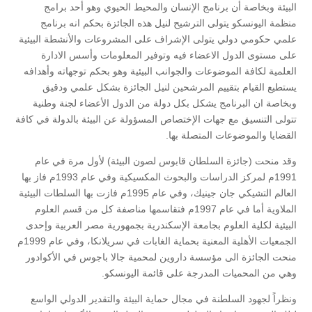
البيئة وبخاصة أن برنامج الإنسان والمحيط الحيوي وهو أحد برامج
منظمة اليونسكو يتولى الترشيح لنيل هذه الجائزة بحكم انه برنامج
علمي حكومي دولي يتولى الإشراف على المشروعات والأنشطة البيئية
على مستوى الدول الاعضاء فيه وتوفير المعلومات وأسس الادارة
العلمية لكافة الموضوعات والجوانب البيئية وهو بحكم توجهاته وأهدافه
يستطيع القيام بتقييم المرشحين لنيل الجائزة بشكل علمي ودقيق
وبخاصة ان البرنامج يشكل بكل دولة من الدول الأعضاء لجنة وطنية
تتولى التنسيق مع جهات الإختصاص المسؤولة عن البيئة بالدولة في كافة
القضايا والموضوعات المتصلة بها.
وقد منحت (جائزة السلطان قابوس لصون البيئة) لأول مرة في عام
1991م لمركز الدراسات والبحوث المكسيكية وفي عام 1993م فاز بها
العالم التشيكي جان جينيك، وفي عام 1995م فازت بها السلطات البيئية
الملاوية أما في عام 1997م فتقاسمها مناصفة كل من قسم العلوم
البيئية لكلية العلوم بجامعة الإسكندرية بجمهورية مصر العربية وإحدى
الجمعيات الأهلية المعنية بحماية الغابات في سريلانكا، وفي عام 1999م
منحت الجائزة الى مؤسسة داروين لمحمية جالا باجوس في الأكوادور
وهي من المحميات المدرجة على قائمة اليونسكو.
ونظراً لجهود السلطنة في مجال حماية البيئة والتقدير الدولي الواسع