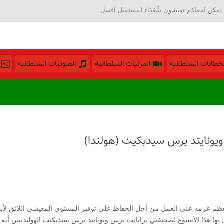
يمكن لجعلكم تعيشون سُّعَدَاء لمستقبل افضل
لخطابات السلطانية
المرئيات السلطانية
الصوتيات السلطانية
ويونايتد برس سيدبكيت (هولندا)
ظم عزمه على العمل من أجل الحفاظ على توفير المستوى المعيشي اللائق لأب
بها هذا الأسبوع لصحيفتي برابانت برس ويونايتد برس سيدبكيت الهولنديتين أنه (