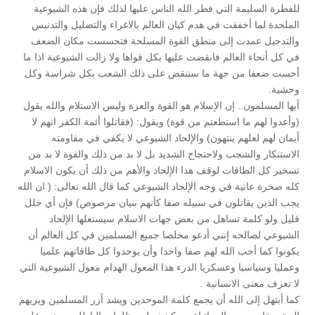
للفطرة السليمة التي فطر الله الناس عليها لذلك فإن هذه الشيوعية
الملحدة لما أخفقت في هدم كيان العالم بالاغراء والتضليل والتدنيس
والتدجيل عمدت إلى منطق القوة المسلحة فتحسست مكان الضعف
في كل أنحاء العالم فانقضت عليها بكل قواها ولا زالت الشيوعية اذا ما
أحست ضعفا من جهة ما ستنقض على ذلك الشعب بكل شراسة وكل
وحشية.
أيها المسلمون.. إن الإسلام هو القوة والعزة وليس الاستلام والله يقول
(وأعدوا لهم ما استطعتم من قوة) ويقول: (فقاتلوا أئمة الكفر انهم لا
أيمان لهم لعلهم ينتهون) والإلحاد الشيوعي لا يكفي في مقاومته
الاستنكار والشجب ولاحتجاج الشديد بل لا بد من ذلك والقوة لا بد من
تسخير كل الطاقات لوقف هذا الإلحاد والأهم من ذلك أن يكون الاسلام
كله صخرة عاتية في وجه الإلحاد الشيوعي كما قال الله تعالى: ( ان الله
يجب الذين يقاتلون في سبيله صفا كأنهم بنيان مرصوص) فإن أي خلل
قليل ولو كلمة تساهل من بعض جهات الاسلام سيستغلها الإلحاد
الشيوعي لصالحه إنني أدعو مخلصا جميع المسلمين في كل العالم أن
يكونوا كما أحب الله لهم صفا واحدا وأن يوحدوا كل طاقاتهم علميا
وعمليا وسياسيا وعسكريا الدرء هذا المعول الهدام معول الشيوعية التي
لا تعرف معنى الانسانية .
كما أبتهل إلى الله أن يجمع كلمة الموحدين ويشد أزر المسلمين ويريهم