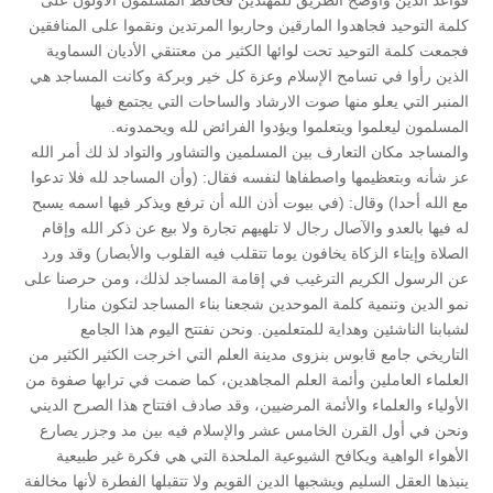
قواعد الدين وأوضح الطريق للمهتدين فحافظ المسلمون الأولون على
كلمة التوحيد فجاهدوا المارقين وحاربوا المرتدين ونقموا على المنافقين
فجمعت كلمة التوحيد تحت لوائها الكثير من معتنقي الأديان السماوية
الذين رأوا في تسامح الإسلام وعزة كل خير وبركة وكانت المساجد هي
المنبر التي يعلو منها صوت الارشاد والساحات التي يجتمع فيها
المسلمون ليعلموا ويتعلموا ويؤدوا الفرائض لله ويحمدونه.
والمساجد مكان التعارف بين المسلمين والتشاور والتواد لذ لك أمر الله
عز شأنه وبتعظيمها واصطفاها لنفسه فقال: (وأن المساجد لله فلا تدعوا
مع الله أحدا) وقال: (في بيوت أذن الله أن ترفع ويذكر فيها اسمه يسبح
له فيها بالعدو والآصال رجال لا تلهيهم تجارة ولا بيع عن ذكر الله وإقام
الصلاة وإيتاء الزكاة يخافون يوما تتقلب فيه القلوب والأبصار) وقد ورد
عن الرسول الكريم الترغيب في إقامة المساجد لذلك، ومن حرصنا على
نمو الدين وتنمية كلمة الموحدين شجعنا بناء المساجد لتكون منارا
لشبابنا الناشئين وهداية للمتعلمين. ونحن نفتتح اليوم هذا الجامع
التاريخي جامع قابوس بنزوى مدينة العلم التي اخرجت الكثير الكثير من
العلماء العاملين وأئمة العلم المجاهدين، كما ضمت في ترابها صفوة من
الأولياء والعلماء والأئمة المرضيين، وقد صادف افتتاح هذا الصرح الديني
ونحن في أول القرن الخامس عشر والإسلام فيه بين مد وجزر يصارع
الأهواء الواهية ويكافح الشيوعية الملحدة التي هي فكرة غير طبيعية
ينبذها العقل السليم ويشجبها الدين القويم ولا تتقبلها الفطرة لأنها مخالفة