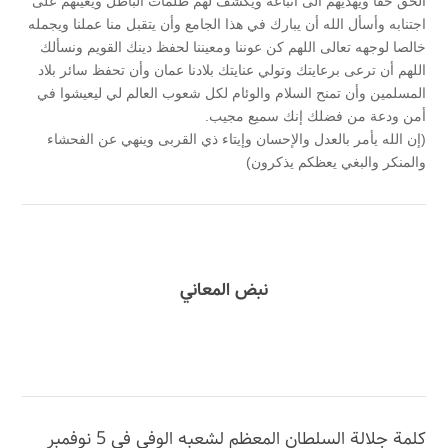
الحق حقا ويهديهم الى اتباعه ويكشف لهم ظلمات الباطل ويعينهم على
اجتنابه وأسأل الله أن يبارك في هذا الجامع وأن يتقبل منا عملنا ويجمله
خالصا لوجهه تعالى اللهم كن عوننا ومعيننا لحفظ دينك القويم ونسألك
اللهم أن ترعى برعايتك وتولي عنايتك بلادنا عمان وأن تحفظ سائر بلاد
المسلمين وأن تمنح السلام والوئام لكل شعوب العالم لي ليعيشوا في
أمن ودعة من فضلك إنك سميع مجيب.
(إن الله يأمر بالعدل والإحسان وإيتاء ذي القربى وينهي عن الفحشاء
والمنكر والبغي يعظكم يذكرون)
نبض المعاني
كلمة جلالة السلطان المعظم لشعبه الوفي في 5 نوفمبر